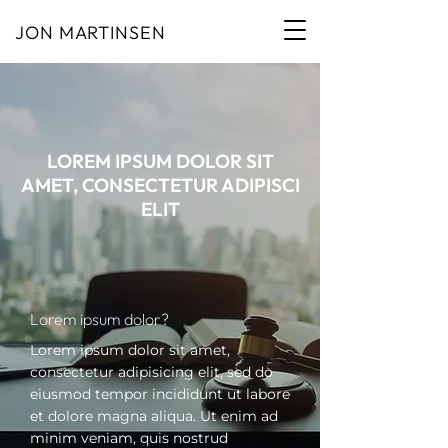
JON MARTINSEN
LOREM IPSUM DOLOR SIT
AMET, CONSECTETUR ADIPISCI
ELIT
Lorem ipsum dolor?
Lorem ipsum dolor sit amet,
consectetur adipisicing elit, sed do
eiusmod tempor incididunt ut labore
et dolore magna aliqua. Ut enim ad
minim veniam, quis nostrud