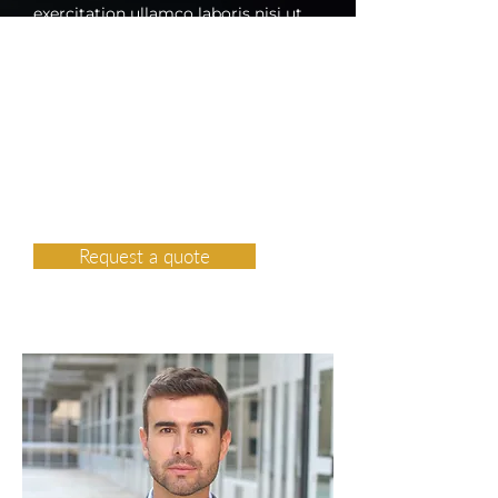
exercitation ullamco laboris nisi ut
aliquip ex ea commodo consequat.
Duis aute irure dolor in
reprehenderit in voluptate velit esse
cillum dolore eu fugiat nulla
pariatur. Excepteur sint occaecat
cupidatat non proident, sunt in culpa
qui officia deserunt mollit anim id
est laborum.
Request a quote