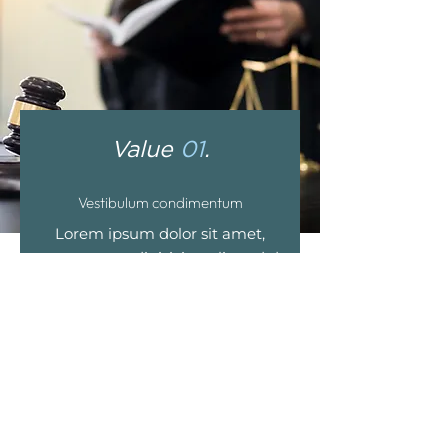
Value
01
.
Vestibulum condimentum
Lorem ipsum dolor sit amet,
consectetur adipisicing elit, sed do
eiusmod tempor incididunt ut
labore et dolore magna aliqua. Ut
enim ad minim veniam, quis
nostrud exercitation ullamco
laboris nisi ut aliquip ex ea
commodo consequat. Duis aute
irure dolor in reprehenderit in